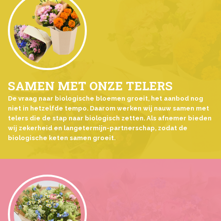
SAMEN MET ONZE TELERS
De vraag naar biologische bloemen groeit, het aanbod nog
niet in hetzelfde tempo. Daarom werken wij nauw samen met
telers die de stap naar biologisch zetten. Als afnemer bieden
wij zekerheid en langetermijn-partnerschap, zodat de
biologische keten samen groeit.