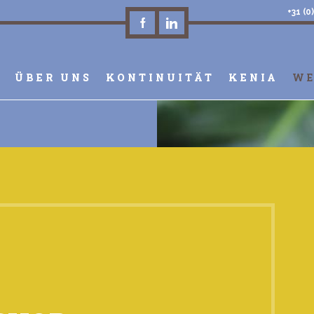
+31 (0
E
ÜBER UNS
KONTINUITÄT
KENIA
WE