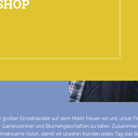
SHOP
er großen Einzelhändler auf dem Markt freuen wir uns, unser 
 Gartenzentren und Blumengeschäften zu teilen. Zusamme
meinsame Vision, damit wir unseren Kunden jeden Tag das B