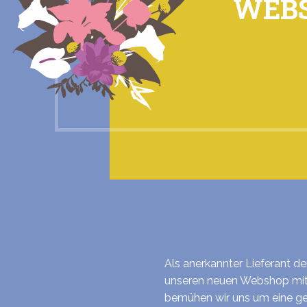
WEB
Als anerkannter Lieferant d
unseren neuen Webshop mit
bemühen wir uns um eine ge