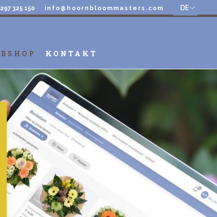
DE
)297 325 150
info@hoornbloommasters.com
BSHOP
KONTAKT